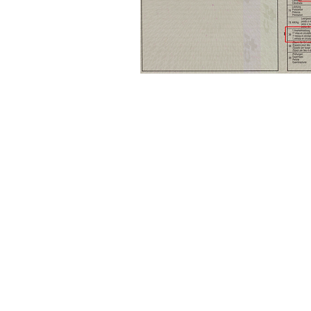
09092016 by Chr15t0ph3