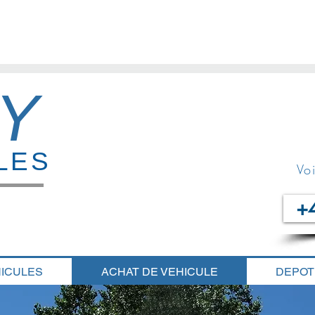
Y
LES
Vo
+
HICULES
ACHAT DE VEHICULE
DEPOT